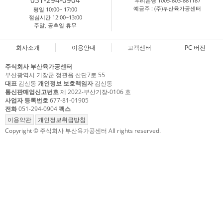
051-294-0904
우리은행 1005-803-881187
예금주 : (주)부산육가공센터
평일 10:00~ 17:00
점심시간 12:00~13:00
주말, 공휴일 휴무
회사소개
이용안내
고객센터
PC 버전
주식회사 부산육가공센터
부산광역시 기장군 정관읍 산단7로 55
대표
김신동
개인정보 보호책임자
김신동
통신판매업신고번호
제 2022-부산기장-0106 호
사업자 등록번호
677-81-01905
전화
051-294-0904
팩스
이용약관
개인정보취급방침
Copyright © 주식회사 부산육가공센터 All rights reserved.